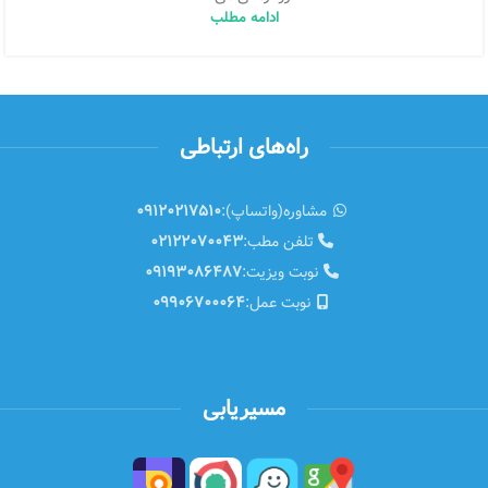
ادامه مطلب
راه‌های ارتباطی
مشاوره(واتساپ):
09120217510
تلفن مطب:
02122070043
نوبت ویزیت:
09193086487
نوبت عمل:
09906700064
مسیریابی