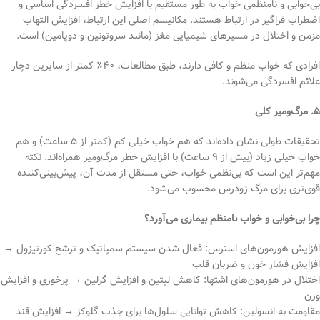
بی‌خوابی و نامنظمی خواب به طور مستقیم با افزایش خطر افسردگی اساسی و
اضطراب فراگیر در ارتباط هستند. مکانیسم اصلی این ارتباط، افزایش التهاب
مزمن و اختلال در مسیرهای شیمیایی مغز (مانند سروتونین و دوپامین) است.
افرادی که خواب منظم و کافی دارند، طبق مطالعات، ۴۰٪ کمتر از سایرین دچار
علائم افسردگی می‌شوند.
۵. مرگ‌ومیر کلی
تحقیقات طولی نشان داده‌اند که هم خواب خیلی کم (کمتر از ۵ ساعت) و هم
خواب خیلی زیاد (بیش از ۹ ساعت) با افزایش خطر مرگ‌ومیر همراه‌اند. نکته
مهم‌تر این است که بی‌نظمی خواب، حتی مستقل از مدت آن، پیش‌بینی‌کننده
قوی‌تری برای مرگ زودرس محسوب می‌شود.
چرا بی‌خوابی و خواب نامنظم بیماری می‌آورد؟
افزایش هورمون‌های استرس: فعال شدن سیستم سمپاتیک و ترشح کورتیزول →
افزایش فشار خون و ضربان قلب
اختلال در هورمون‌های اشتها: کاهش لپتین و افزایش گرلین → پرخوری و افزایش
وزن
مقاومت به انسولین: کاهش توانایی سلول‌ها برای جذب گلوکز → افزایش قند