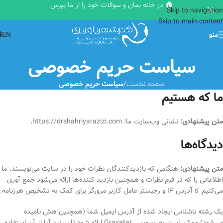
🏠 در خانه بمان و سوالات خود را از ما بپرس
Skip to navigation
Skip to main content
EN
منو
سیاست حریم خصوصی
صفحه نخست
/
سیاست حریم خصوصی
ما که هستیم
متن پیشنهادی:
نشانی وب‌سایت ما: https://drshahriyarazizi.com.
دیدگاه‌ها
متن پیشنهادی:
هنگامی که بازدیدکنندگان نظرات خود را در سایت می‌نویسند، ما
اطلاعاتی را که در فرم نظرات و همچنین بازدید کننده‌ها ارائه می‌شود جمع آوری
می‌کنیم ’s آدرس IP و رجیستر عامل کاربر مرورگر برای کمک به تشخیص هرزنامه.
یک رشته ناشناس ایجاد شده از آدرس ایمیل شما (همچنین هش نامیده
می‌شود) ممکن است به سرویس Gravatar ارائه شود تا ببینید آیا از آن استفاده