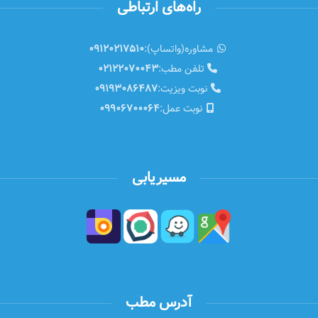
راه‌های ارتباطی
مشاوره(واتساپ):
09120217510
تلفن مطب:
02122070043
نوبت ویزیت:
09193086487
نوبت عمل:
09906700064
مسیریابی
آدرس مطب