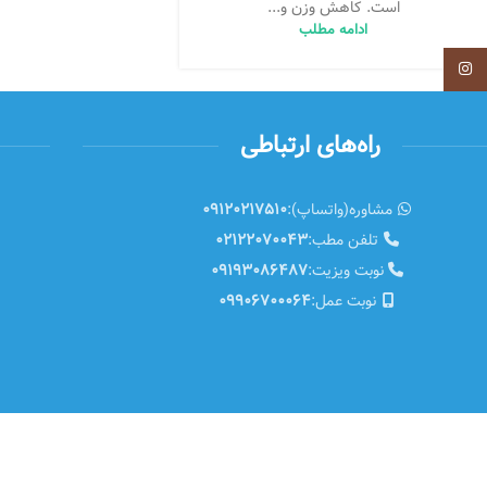
است. کاهش وزن و...
ادامه مطلب
Instagram
راه‌های ارتباطی
مشاوره(واتساپ):
09120217510
تلفن مطب:
02122070043
نوبت ویزیت:
09193086487
نوبت عمل:
09906700064
کلیه حقوق این وبسایت متعلق به دکتر شهریار عزیزی است.