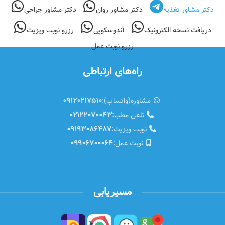
دکتر مشاور تغذیه
دکتر مشاور روان
دکتر مشاور جراحی
دریافت نسخه الکترونیک
آندوسکوپی
رزرو نوبت ویزیت
رزرو نوبت عمل
راه‌های ارتباطی
مشاوره(واتساپ):
09120217510
تلفن مطب:
02122070043
نوبت ویزیت:
09193086487
نوبت عمل:
09906700064
مسیریابی