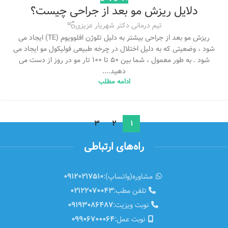
دلایل ریزش مو بعد از جراحی چیست؟
تیم درمانی دکتر شهریار عزیزی
ریزش مو بعد از جراحی بیشتر به دلیل تلوژن افلوویوم (TE) ایجاد می
شود ، وضعیتی که به دلیل اختلال در چرخه طبیعی فولیکول مو ایجاد می
شود . به طور معمول ، شما بین 50 تا 100 تار مو در روز از دست می
دهید....
ادامه مطلب
3
2
1
راه‌های ارتباطی
مشاوره(واتساپ):
09120217510
تلفن مطب:
02122070043
نوبت ویزیت:
09193086487
نوبت عمل:
09906700064